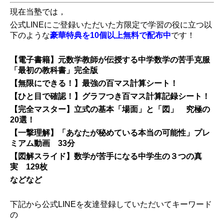
現在当塾では，
公式LINEにご登録いただいた方限定で学習の役に立つ以
下のような
豪華特典を10個以上無料で配布中
です！
【電子書籍】元数学教師が伝授する中学数学の苦手克服
「最初の教科書」完全版
【無限にできる！】最強の百マス計算シート！
【ひと目で確認！】グラフつき百マス計算記録シート！
【完全マスター】立式の基本「場面」と「図」 究極の
20選！
【一撃理解】「あなたが秘めている本当の可能性」プレ
ミアム動画 33分
【図解スライド】数学が苦手になる中学生の３つの真
実 129枚
などなど
下記から公式LINEを
友達登録していただいてキーワード
の