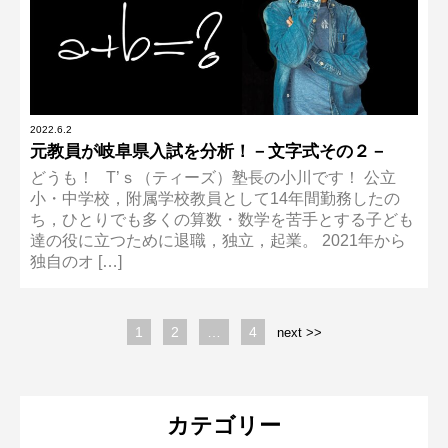
2022.6.2
元教員が岐阜県入試を分析！－文字式その２－
どうも！ T’ｓ（ティーズ）塾長の小川です！ 公立
小・中学校，附属学校教員として14年間勤務したの
ち，ひとりでも多くの算数・数学を苦手とする子ども
達の役に立つために退職，独立，起業。 2021年から
独自のオ […]
1
2
…
4
next >>
カテゴリー