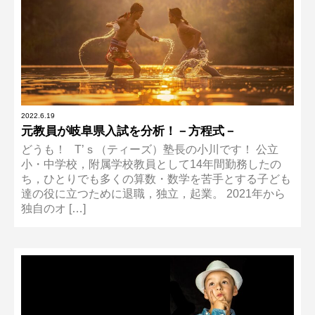
2022.6.19
元教員が岐阜県入試を分析！－方程式－
どうも！ T’ｓ（ティーズ）塾長の小川です！ 公立
小・中学校，附属学校教員として14年間勤務したの
ち，ひとりでも多くの算数・数学を苦手とする子ども
達の役に立つために退職，独立，起業。 2021年から
独自のオ […]