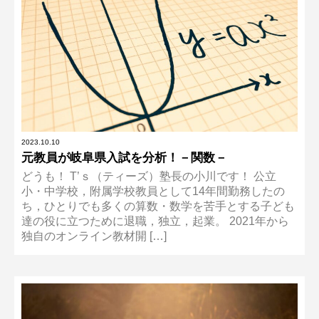
2023.10.10
元教員が岐阜県入試を分析！－関数－
どうも！ T’ｓ（ティーズ）塾長の小川です！ 公立
小・中学校，附属学校教員として14年間勤務したの
ち，ひとりでも多くの算数・数学を苦手とする子ども
達の役に立つために退職，独立，起業。 2021年から
独自のオンライン教材開 […]