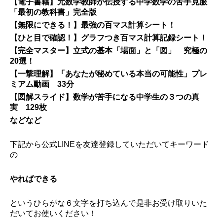
【電子書籍】元数学教師が伝授する中学数学の苦手克服
「最初の教科書」完全版
【無限にできる！】最強の百マス計算シート！
【ひと目で確認！】グラフつき百マス計算記録シート！
【完全マスター】立式の基本「場面」と「図」 究極の
20選！
【一撃理解】「あなたが秘めている本当の可能性」プレ
ミアム動画 33分
【図解スライド】数学が苦手になる中学生の３つの真
実 129枚
などなど
下記から公式LINEを
友達登録していただいてキーワード
の
やればできる
というひらがな６文字を打ち込んで是非お受け取りいた
だいてお使いください！