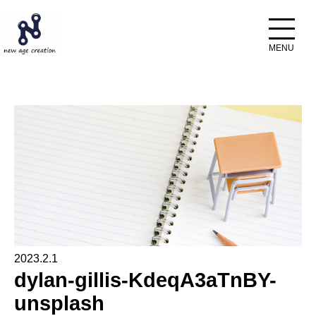
ホーム
ブログ
dylan-gillis-KdeqA3aTnBY-unsplash
2023.2.1
dylan-gillis-KdeqA3aTnBY-
unsplash