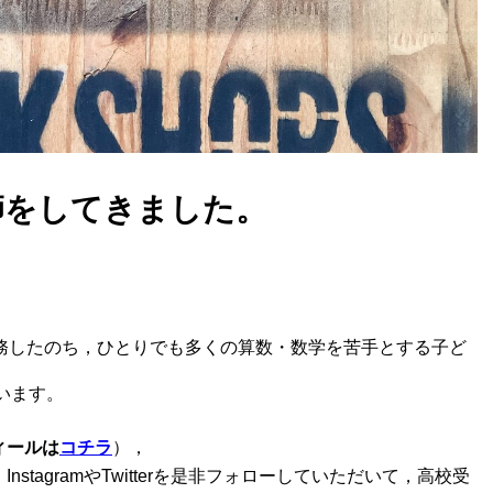
師をしてきました。
務したのち，ひとりでも多くの算数・数学を苦手とする子ど
います。
ィールは
コチラ
），
tagramやTwitterを是非フォローしていただいて，高校受