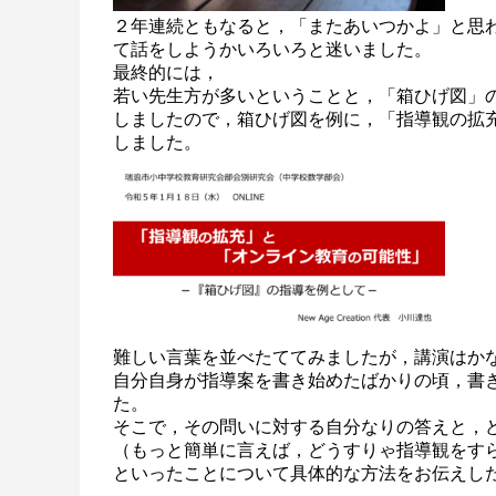
２年連続ともなると，「またあいつかよ」と思
て話をしようかいろいろと迷いました。
最終的には，
若い先生方が多いということと，「箱ひげ図」
しましたので，箱ひげ図を例に，「指導観の拡
しました。
難しい言葉を並べたててみましたが，講演はか
自分自身が指導案を書き始めたばかりの頃，書
た。
そこで，その問いに対する自分なりの答えと，
（もっと簡単に言えば，どうすりゃ指導観をす
といったことについて具体的な方法をお伝えし