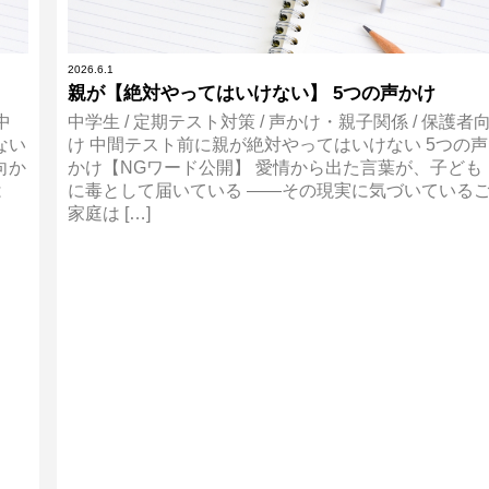
2026.6.1
親が【絶対やってはいけない】 5つの声かけ
中
中学生 / 定期テスト対策 / 声かけ・親子関係 / 保護者
ない
け 中間テスト前に親が絶対やってはいけない 5つの声
向か
かけ【NGワード公開】 愛情から出た言葉が、子ども
は
に毒として届いている ——その現実に気づいている
家庭は […]